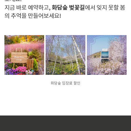
화담숲 벚꽃길
지금 바로 예약하고,
에서 잊지 못할 봄
의 추억을 만들어보세요!
화담숲 입장료 할인