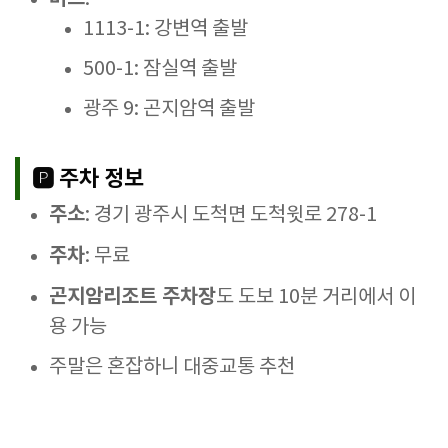
1113-1: 강변역 출발
500-1: 잠실역 출발
광주 9: 곤지암역 출발
🅿️ 주차 정보
주소
: 경기 광주시 도척면 도척윗로 278-1
주차
: 무료
곤지암리조트 주차장
도 도보 10분 거리에서 이
용 가능
주말은 혼잡하니 대중교통 추천