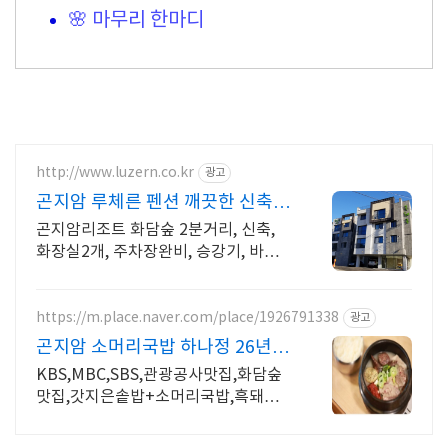
🌸 마무리 한마디
http://www.luzern.co.kr
광고
곤지암 루체른 펜션 깨끗한 신축 -
중형 평수
곤지암리조트 화담숲 2분거리, 신축,
화장실2개, 주차장완비, 승강기, 바베
큐장
https://m.place.naver.com/place/1926791338
광고
곤지암 소머리국밥 하나정 26년차
곤지암원조 수제순대
KBS,MBC,SBS,관광공사맛집,화담숲
맛집,갓지은솥밥+소머리국밥,흑돼지
오겹살.