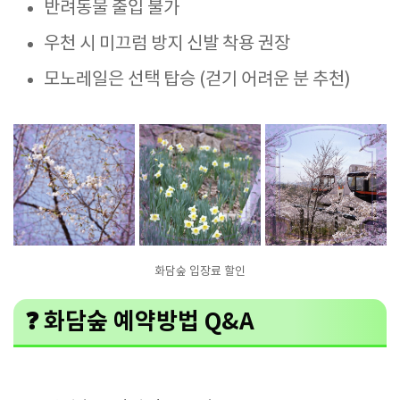
반려동물 출입 불가
우천 시 미끄럼 방지 신발 착용 권장
모노레일은 선택 탑승 (걷기 어려운 분 추천)
화담숲 입장료 할인
❓ 화담숲 예약방법 Q&A