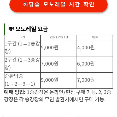
화담숲 모노레일 시간 확인
💸 모노레일 요금
구간
성인/경로/청소년
어린이
1구간 (1→2승강
5,000원
4,000원
장)
2구간 (1→3승강
7,000원
6,000원
장)
순환탑승
9,000원
7,000원
(1→2→3→1)
예매 방법:
1승강장은 온라인/현장 구매 가능. 2, 3승
강장은 각 승강장의 무인 발권기에서만 구매 가능.