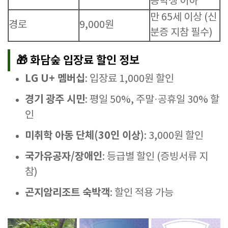
등학생 이하
만 65세 이상 (신
경로
9,000원
분증 지참 필수)
🎁 화담숲 입장료 할인 정보
LG U+ 멤버십
: 입장료 1,000원 할인
경기 광주 시민
: 평일 50%, 주말·공휴일 30% 할
인
미취학 아동 단체(30인 이상)
: 3,000원 할인
국가유공자/장애인
: 등급별 할인 (증빙서류 지
참)
곤지암리조트 숙박객
: 할인 적용 가능